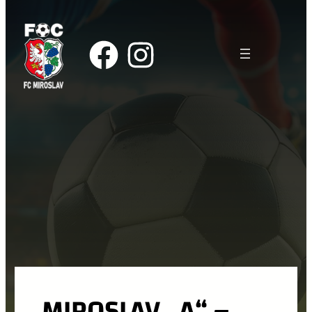
MIROSLAV „A“ –