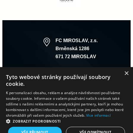
FC MIROSLAV, z.s.
Brněnská 1286
671 72 MIROSLAV
×
Tyto webové stránky používají soubory
cookie.
K personalizaci obsahu, reklam a analýze návštěvnosti používáme
soubory cookie. Informace o vašem používání našich stránek také
sdílíme s našimi reklamními a analytickými partnery, kteří je mohou
kombinovat s dalšími informacemi, které jste jim poskytli nebo které
A – TÝM
B – TÝM
DOROST
STARŠÍ ŽÁCI
MLADŠÍ ŽÁCI
shromáždili při vašem používání jejich služeb.
Více informací
STARŠÍ PŘÍPRAVKA
MLADŠÍ PŘÍPRAVKA
ZOBRAZIT PODROBNOSTI
VŠE PŘIJMOUT
VŠE ODMÍTNOUT