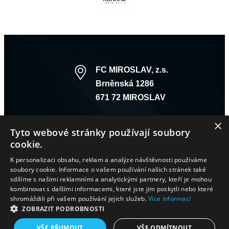
FC MIROSLAV, z.s.
Brněnská 1286
671 72 MIROSLAV
×
Tyto webové stránky používají soubory
cookie.
K personalizaci obsahu, reklam a analýze návštěvnosti používáme
soubory cookie. Informace o vašem používání našich stránek také
sdílíme s našimi reklamními a analytickými partnery, kteří je mohou
kombinovat s dalšími informacemi, které jste jim poskytli nebo které
A – TÝM
B – TÝM
DOROST
STARŠÍ ŽÁCI
MLADŠÍ ŽÁCI
shromáždili při vašem používání jejich služeb.
Více informací
STARŠÍ PŘÍPRAVKA
MLADŠÍ PŘÍPRAVKA
ZOBRAZIT PODROBNOSTI
VŠE PŘIJMOUT
VŠE ODMÍTNOUT