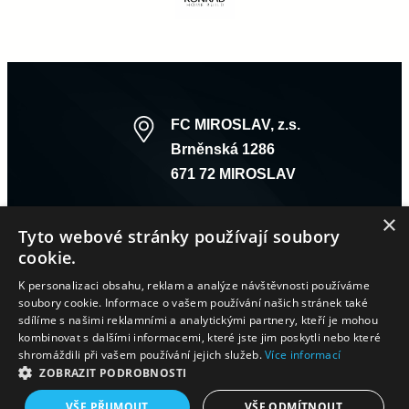
FC MIROSLAV, z.s.
Brněnská 1286
671 72 MIROSLAV
×
Tyto webové stránky používají soubory
cookie.
K personalizaci obsahu, reklam a analýze návštěvnosti používáme
soubory cookie. Informace o vašem používání našich stránek také
sdílíme s našimi reklamními a analytickými partnery, kteří je mohou
kombinovat s dalšími informacemi, které jste jim poskytli nebo které
A – TÝM
B – TÝM
DOROST
STARŠÍ ŽÁCI
MLADŠÍ ŽÁCI
shromáždili při vašem používání jejich služeb.
Více informací
STARŠÍ PŘÍPRAVKA
MLADŠÍ PŘÍPRAVKA
ZOBRAZIT PODROBNOSTI
VŠE PŘIJMOUT
VŠE ODMÍTNOUT